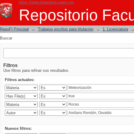
https://www.ingenieria.unam.mx
Buscar
Repositorio Facu
RepoFI Principal
→
Trabajos escritos para titulación
→
1. Licenciatura
Buscar
Filtros
Use filtros para refinar sus resultados.
Filtros actuales:
Nuevos filtros: