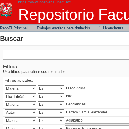
https://www.ingenieria.unam.mx
Buscar
Repositorio Facu
RepoFI Principal
→
Trabajos escritos para titulación
→
1. Licenciatura
Buscar
Filtros
Use filtros para refinar sus resultados.
Filtros actuales: