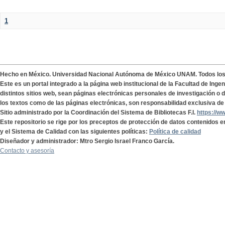
1
Hecho en México. Universidad Nacional Autónoma de México UNAM. Todos lo
Este es un portal integrado a la página web institucional de la Facultad de Ing
distintos sitios web, sean páginas electrónicas personales de investigación o de
los textos como de las páginas electrónicas, son responsabilidad exclusiva de 
Sitio administrado por la Coordinación del Sistema de Bibliotecas F.I.
https://w
Este repositorio se rige por los preceptos de protección de datos contenidos e
y el Sistema de Calidad con las siguientes políticas:
Política de calidad
Diseñador y administrador: Mtro Sergio Israel Franco García.
Contacto y asesoría