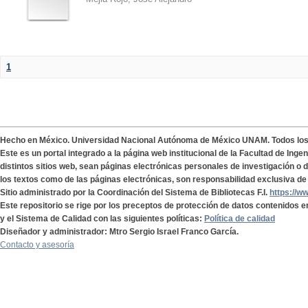
1
Hecho en México. Universidad Nacional Autónoma de México UNAM. Todos lo
Este es un portal integrado a la página web institucional de la Facultad de Ing
distintos sitios web, sean páginas electrónicas personales de investigación o de
los textos como de las páginas electrónicas, son responsabilidad exclusiva de 
Sitio administrado por la Coordinación del Sistema de Bibliotecas F.I.
https://w
Este repositorio se rige por los preceptos de protección de datos contenidos e
y el Sistema de Calidad con las siguientes políticas:
Política de calidad
Diseñador y administrador: Mtro Sergio Israel Franco García.
Contacto y asesoría