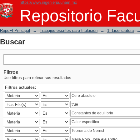
https://www.ingenieria.unam.mx
Buscar
Repositorio Facu
RepoFI Principal
→
Trabajos escritos para titulación
→
1. Licenciatura
Buscar
Filtros
Use filtros para refinar sus resultados.
Filtros actuales: