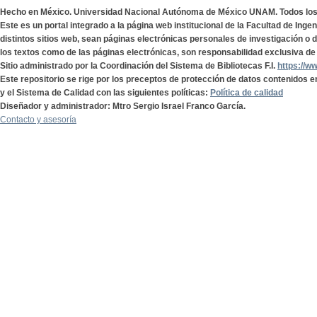
Hecho en México. Universidad Nacional Autónoma de México UNAM. Todos lo
Este es un portal integrado a la página web institucional de la Facultad de Ing
distintos sitios web, sean páginas electrónicas personales de investigación o de
los textos como de las páginas electrónicas, son responsabilidad exclusiva de 
Sitio administrado por la Coordinación del Sistema de Bibliotecas F.I.
https://w
Este repositorio se rige por los preceptos de protección de datos contenidos e
y el Sistema de Calidad con las siguientes políticas:
Política de calidad
Diseñador y administrador: Mtro Sergio Israel Franco García.
Contacto y asesoría