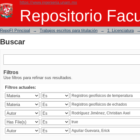
https://www.ingenieria.unam.mx
Buscar
Repositorio Facu
RepoFI Principal
→
Trabajos escritos para titulación
→
1. Licenciatura
Buscar
Filtros
Use filtros para refinar sus resultados.
Filtros actuales: