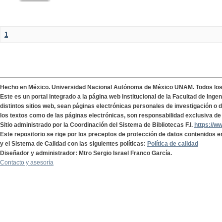
1
Hecho en México. Universidad Nacional Autónoma de México UNAM. Todos lo
Este es un portal integrado a la página web institucional de la Facultad de Ing
distintos sitios web, sean páginas electrónicas personales de investigación o de
los textos como de las páginas electrónicas, son responsabilidad exclusiva de 
Sitio administrado por la Coordinación del Sistema de Bibliotecas F.I.
https://w
Este repositorio se rige por los preceptos de protección de datos contenidos e
y el Sistema de Calidad con las siguientes políticas:
Política de calidad
Diseñador y administrador: Mtro Sergio Israel Franco García.
Contacto y asesoría