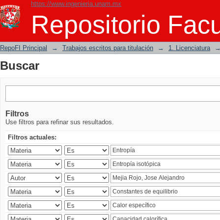
https://www.ingenieria.unam.mx
Buscar
Repositorio Facu
RepoFI Principal
→
Trabajos escritos para titulación
→
1. Licenciatura
Buscar
Filtros
Use filtros para refinar sus resultados.
Filtros actuales: