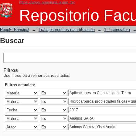
https://www.ingenieria.unam.mx
Buscar
Repositorio Facu
RepoFI Principal
→
Trabajos escritos para titulación
→
1. Licenciatura
Buscar
Filtros
Use filtros para refinar sus resultados.
Filtros actuales: