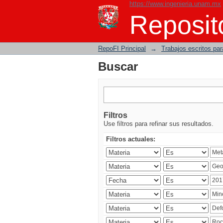
https://www.ingenieria.unam.mx
Buscar
Reposito
RepoFI Principal
→
Trabajos escritos para
Buscar
Filtros
Use filtros para refinar sus resultados.
Filtros actuales: