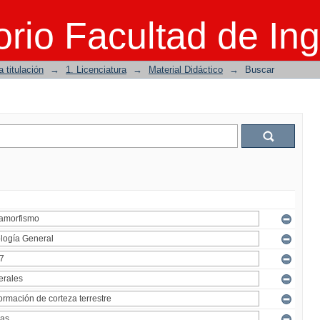
rio Facultad de Ing
 titulación
→
1. Licenciatura
→
Material Didáctico
→
Buscar