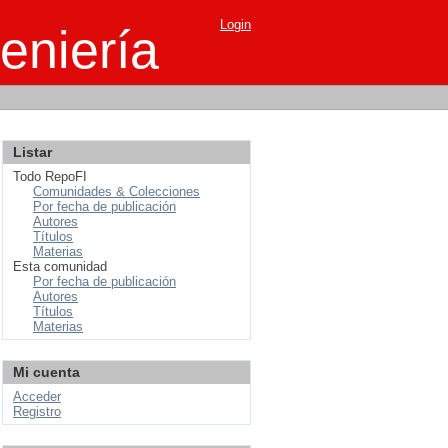
Login
eniería
Listar
Todo RepoFI
Comunidades & Colecciones
Por fecha de publicación
Autores
Títulos
Materias
Esta comunidad
Por fecha de publicación
Autores
Títulos
Materias
Mi cuenta
Acceder
Registro