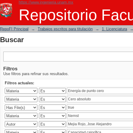
https://www.ingenieria.unam.mx
Buscar
Repositorio Facu
RepoFI Principal
→
Trabajos escritos para titulación
→
1. Licenciatura
Buscar
Filtros
Use filtros para refinar sus resultados.
Filtros actuales: