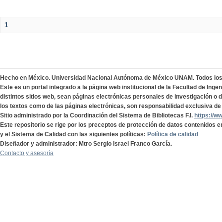
1
Hecho en México. Universidad Nacional Autónoma de México UNAM. Todos lo
Este es un portal integrado a la página web institucional de la Facultad de Ing
distintos sitios web, sean páginas electrónicas personales de investigación o de
los textos como de las páginas electrónicas, son responsabilidad exclusiva de 
Sitio administrado por la Coordinación del Sistema de Bibliotecas F.I.
https://w
Este repositorio se rige por los preceptos de protección de datos contenidos e
y el Sistema de Calidad con las siguientes políticas:
Política de calidad
Diseñador y administrador: Mtro Sergio Israel Franco García.
Contacto y asesoría