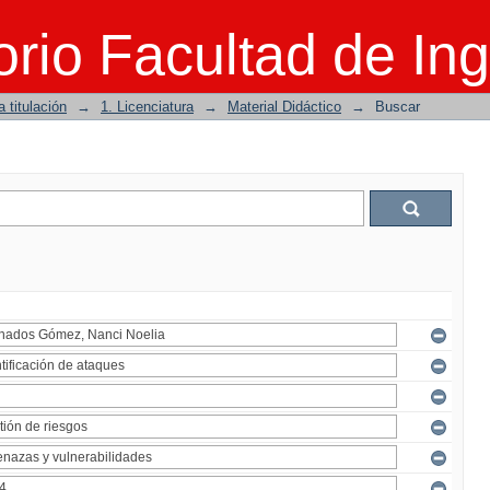
rio Facultad de Ing
 titulación
→
1. Licenciatura
→
Material Didáctico
→
Buscar