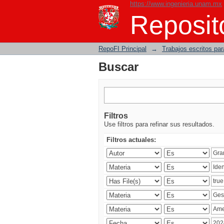
https://www.ingenieria.unam.mx
Buscar
Reposito
RepoFI Principal
→
Trabajos escritos para
Buscar
Filtros
Use filtros para refinar sus resultados.
Filtros actuales: