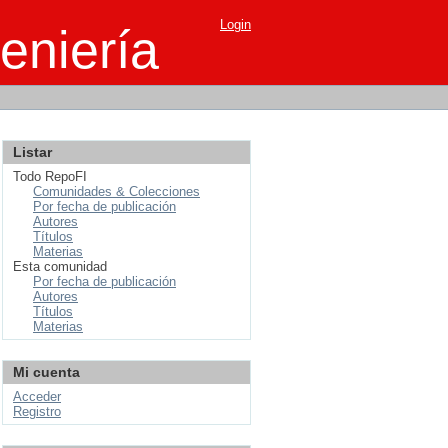
Login
eniería
Listar
Todo RepoFI
Comunidades & Colecciones
Por fecha de publicación
Autores
Títulos
Materias
Esta comunidad
Por fecha de publicación
Autores
Títulos
Materias
Mi cuenta
Acceder
Registro