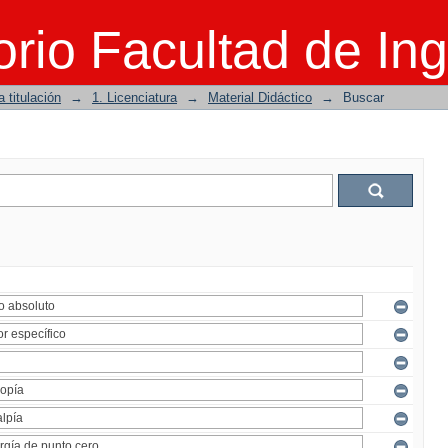
rio Facultad de Ing
 titulación
→
1. Licenciatura
→
Material Didáctico
→
Buscar