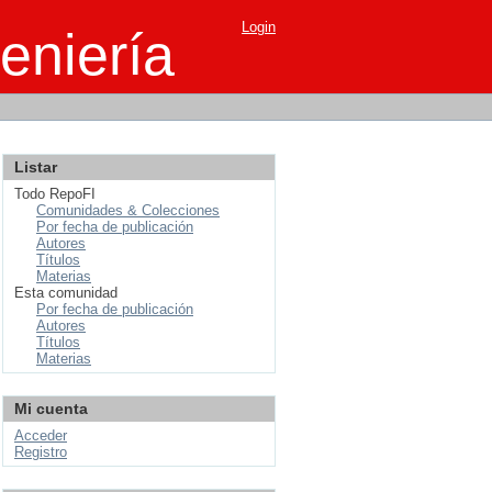
Login
eniería
Listar
Todo RepoFI
Comunidades & Colecciones
Por fecha de publicación
Autores
Títulos
Materias
Esta comunidad
Por fecha de publicación
Autores
Títulos
Materias
Mi cuenta
Acceder
Registro