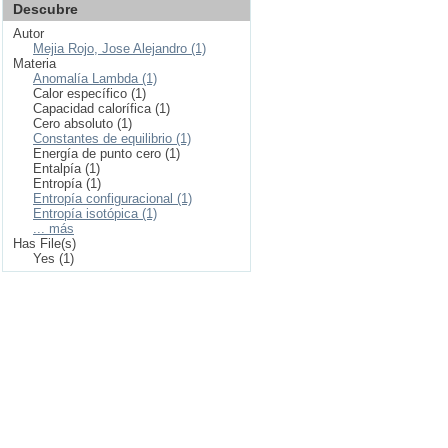
Descubre
Autor
Mejia Rojo, Jose Alejandro (1)
Materia
Anomalía Lambda (1)
Calor específico (1)
Capacidad calorífica (1)
Cero absoluto (1)
Constantes de equilibrio (1)
Energía de punto cero (1)
Entalpía (1)
Entropía (1)
Entropía configuracional (1)
Entropía isotópica (1)
... más
Has File(s)
Yes (1)