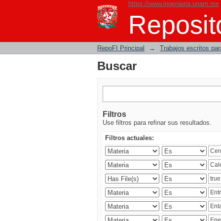
https://www.ingenieria.unam.mx
Buscar
Reposito
RepoFI Principal
→
Trabajos escritos para
Buscar
Filtros
Use filtros para refinar sus resultados.
Filtros actuales: