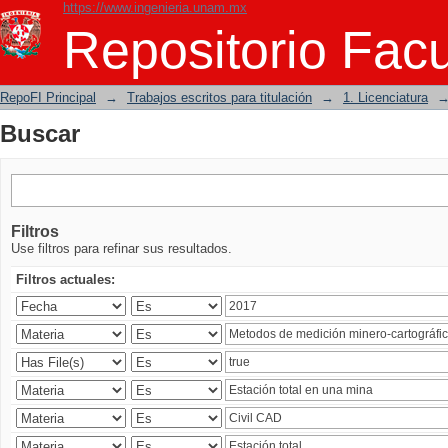
https://www.ingenieria.unam.mx
Buscar
Repositorio Facu
RepoFI Principal
→
Trabajos escritos para titulación
→
1. Licenciatura
Buscar
Filtros
Use filtros para refinar sus resultados.
Filtros actuales: