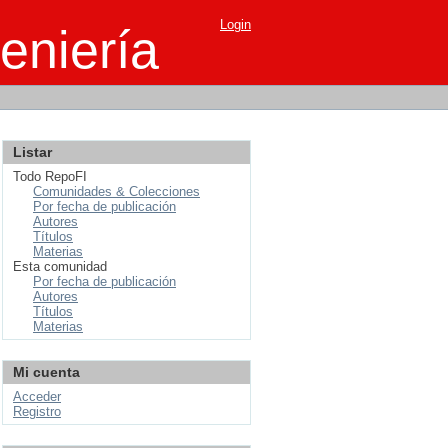
Login
eniería
Listar
Todo RepoFI
Comunidades & Colecciones
Por fecha de publicación
Autores
Títulos
Materias
Esta comunidad
Por fecha de publicación
Autores
Títulos
Materias
Mi cuenta
Acceder
Registro