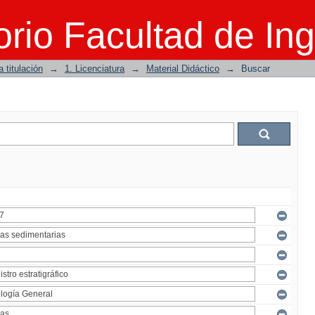
rio Facultad de Ing
 titulación
→
1. Licenciatura
→
Material Didáctico
→
Buscar