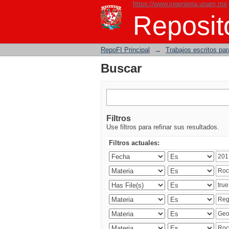
https://www.ingenieria.unam.mx
Buscar
Reposito
RepoFI Principal
→
Trabajos escritos para
Buscar
Filtros
Use filtros para refinar sus resultados.
Filtros actuales: