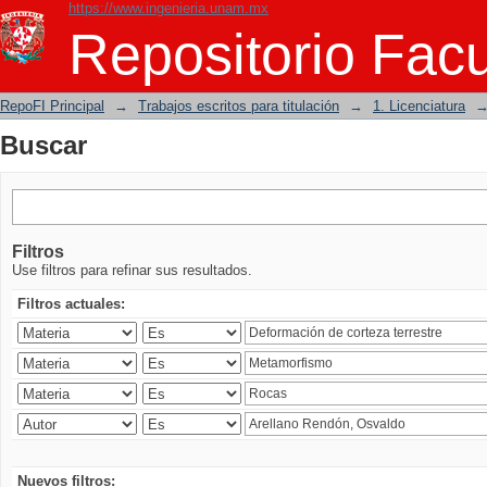
https://www.ingenieria.unam.mx
Buscar
Repositorio Facu
RepoFI Principal
→
Trabajos escritos para titulación
→
1. Licenciatura
Buscar
Filtros
Use filtros para refinar sus resultados.
Filtros actuales:
Nuevos filtros: