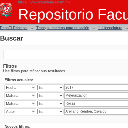
https://www.ingenieria.unam.mx
Buscar
Repositorio Facu
RepoFI Principal
→
Trabajos escritos para titulación
→
1. Licenciatura
Buscar
Filtros
Use filtros para refinar sus resultados.
Filtros actuales:
Nuevos filtros: