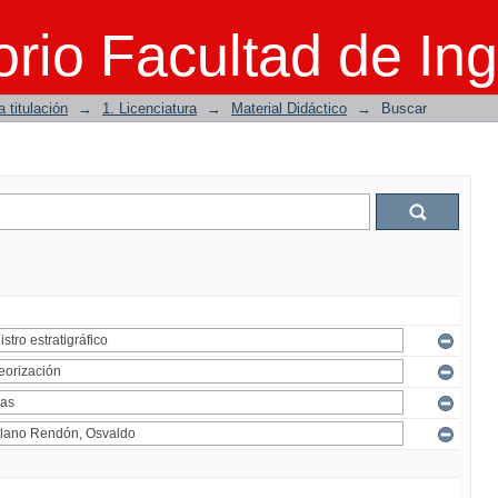
rio Facultad de Ing
 titulación
→
1. Licenciatura
→
Material Didáctico
→
Buscar