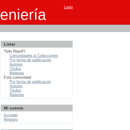
Login
eniería
Listar
Todo RepoFI
Comunidades & Colecciones
Por fecha de publicación
Autores
Títulos
Materias
Esta comunidad
Por fecha de publicación
Autores
Títulos
Materias
Mi cuenta
Acceder
Registro