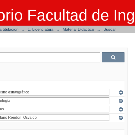
rio Facultad de Ing
 titulación
→
1. Licenciatura
→
Material Didáctico
→
Buscar