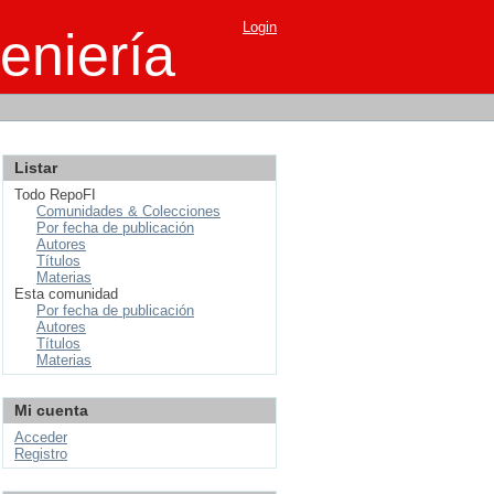
Login
eniería
Listar
Todo RepoFI
Comunidades & Colecciones
Por fecha de publicación
Autores
Títulos
Materias
Esta comunidad
Por fecha de publicación
Autores
Títulos
Materias
Mi cuenta
Acceder
Registro