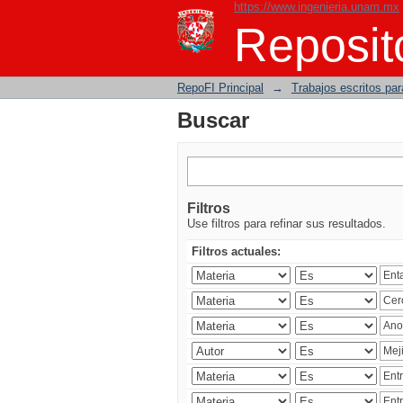
https://www.ingenieria.unam.mx
Buscar
Reposito
RepoFI Principal
→
Trabajos escritos para
Buscar
Filtros
Use filtros para refinar sus resultados.
Filtros actuales: