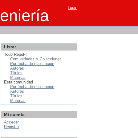
Login
eniería
Listar
Todo RepoFI
Comunidades & Colecciones
Por fecha de publicación
Autores
Títulos
Materias
Esta comunidad
Por fecha de publicación
Autores
Títulos
Materias
Mi cuenta
Acceder
Registro