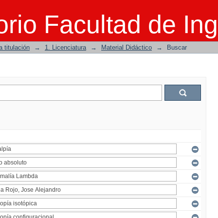
rio Facultad de Ing
 titulación
→
1. Licenciatura
→
Material Didáctico
→
Buscar