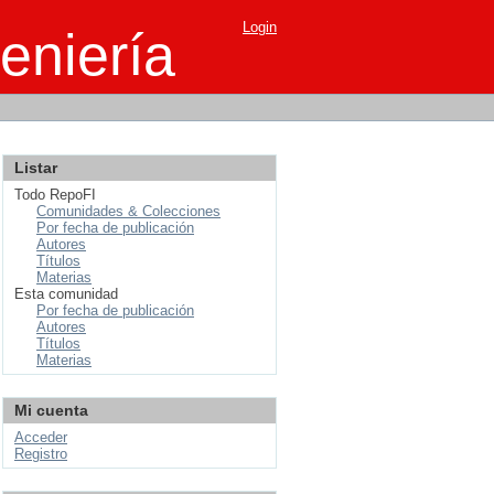
Login
eniería
Listar
Todo RepoFI
Comunidades & Colecciones
Por fecha de publicación
Autores
Títulos
Materias
Esta comunidad
Por fecha de publicación
Autores
Títulos
Materias
Mi cuenta
Acceder
Registro