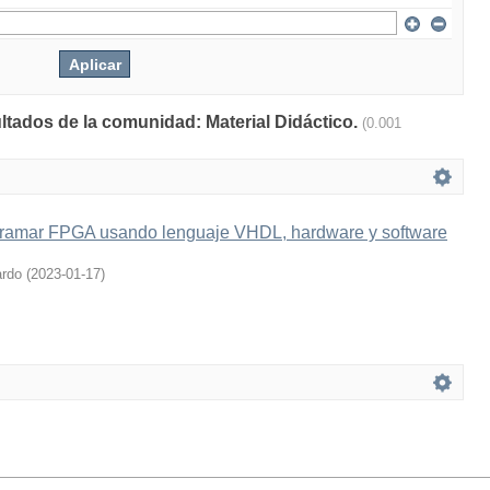
ultados de la comunidad: Material Didáctico.
(0.001
ramar FPGA usando lenguaje VHDL, hardware y software
ardo
(
2023-01-17
)