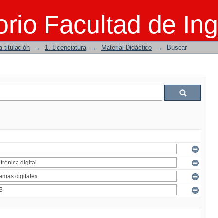
rio Facultad de Ing
 titulación
→
1. Licenciatura
→
Material Didáctico
→
Buscar