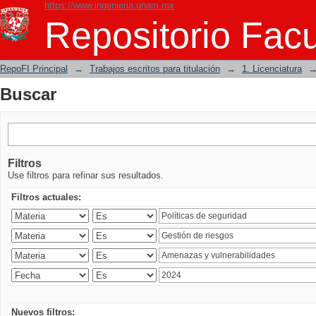
https://www.ingenieria.unam.mx
Buscar
Repositorio Facu
RepoFI Principal
→
Trabajos escritos para titulación
→
1. Licenciatura
Buscar
Filtros
Use filtros para refinar sus resultados.
Filtros actuales:
Nuevos filtros: