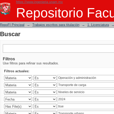
https://www.ingenieria.unam.mx
Buscar
Repositorio Facu
RepoFI Principal
→
Trabajos escritos para titulación
→
1. Licenciatura
Buscar
Filtros
Use filtros para refinar sus resultados.
Filtros actuales: