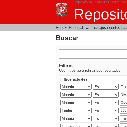
https://www.ingenieria.unam.mx
Buscar
Reposito
RepoFI Principal
→
Trabajos escritos para
Buscar
Filtros
Use filtros para refinar sus resultados.
Filtros actuales: