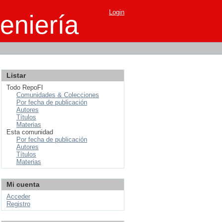
Login
eniería
Listar
Todo RepoFI
Comunidades & Colecciones
Por fecha de publicación
Autores
Títulos
Materias
Esta comunidad
Por fecha de publicación
Autores
Títulos
Materias
Mi cuenta
Acceder
Registro