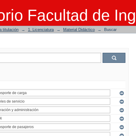
rio Facultad de Ing
 titulación
→
1. Licenciatura
→
Material Didáctico
→
Buscar