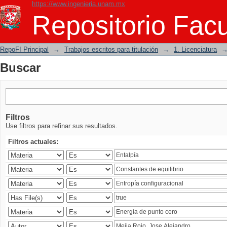
https://www.ingenieria.unam.mx
Buscar
Repositorio Facu
RepoFI Principal
→
Trabajos escritos para titulación
→
1. Licenciatura
Buscar
Filtros
Use filtros para refinar sus resultados.
Filtros actuales: