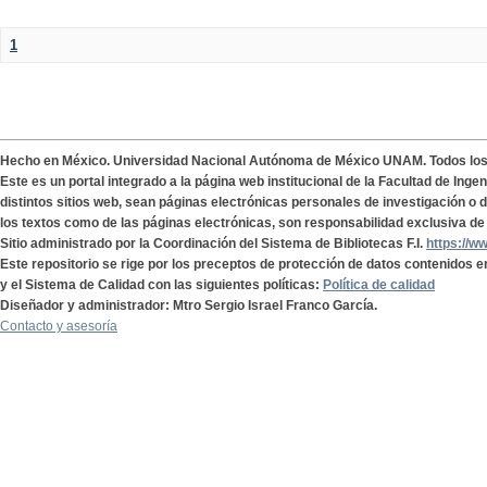
1
Hecho en México. Universidad Nacional Autónoma de México UNAM. Todos lo
Este es un portal integrado a la página web institucional de la Facultad de Ing
distintos sitios web, sean páginas electrónicas personales de investigación o de
los textos como de las páginas electrónicas, son responsabilidad exclusiva de 
Sitio administrado por la Coordinación del Sistema de Bibliotecas F.I.
https://w
Este repositorio se rige por los preceptos de protección de datos contenidos e
y el Sistema de Calidad con las siguientes políticas:
Política de calidad
Diseñador y administrador: Mtro Sergio Israel Franco García.
Contacto y asesoría