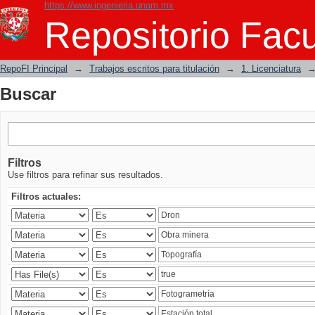
https://www.ingenieria.unam.mx
Buscar
Repositorio Facu
RepoFI Principal
→
Trabajos escritos para titulación
→
1. Licenciatura
Buscar
Filtros
Use filtros para refinar sus resultados.
Filtros actuales: