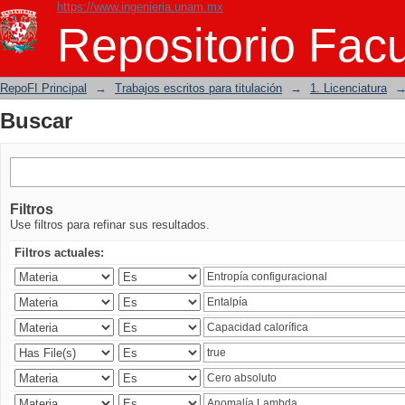
https://www.ingenieria.unam.mx
Buscar
Repositorio Facu
RepoFI Principal
→
Trabajos escritos para titulación
→
1. Licenciatura
Buscar
Filtros
Use filtros para refinar sus resultados.
Filtros actuales: