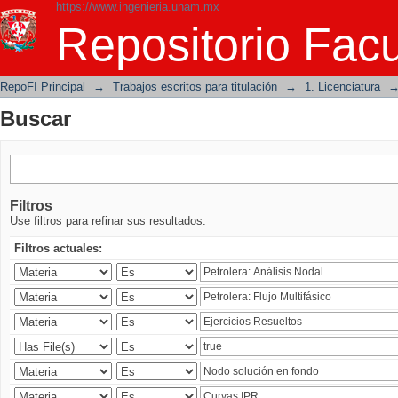
https://www.ingenieria.unam.mx
Buscar
Repositorio Facu
RepoFI Principal
→
Trabajos escritos para titulación
→
1. Licenciatura
Buscar
Filtros
Use filtros para refinar sus resultados.
Filtros actuales: