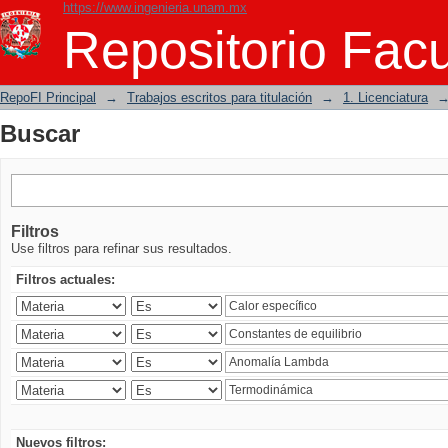
https://www.ingenieria.unam.mx
Buscar
Repositorio Facu
RepoFI Principal
→
Trabajos escritos para titulación
→
1. Licenciatura
Buscar
Filtros
Use filtros para refinar sus resultados.
Filtros actuales:
Nuevos filtros: