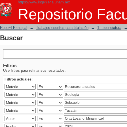
https://www.ingenieria.unam.mx
Buscar
Repositorio Facu
RepoFI Principal
→
Trabajos escritos para titulación
→
1. Licenciatura
Buscar
Filtros
Use filtros para refinar sus resultados.
Filtros actuales: