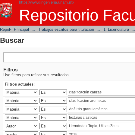
https://www.ingenieria.unam.mx
Buscar
Repositorio Facu
RepoFI Principal
→
Trabajos escritos para titulación
→
1. Licenciatura
Buscar
Filtros
Use filtros para refinar sus resultados.
Filtros actuales: