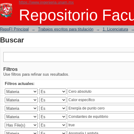
https://www.ingenieria.unam.mx
Buscar
Repositorio Facu
RepoFI Principal
→
Trabajos escritos para titulación
→
1. Licenciatura
Buscar
Filtros
Use filtros para refinar sus resultados.
Filtros actuales: