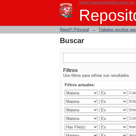
https://www.ingenieria.unam.mx
Buscar
Reposito
RepoFI Principal
→
Trabajos escritos para
Buscar
Filtros
Use filtros para refinar sus resultados.
Filtros actuales: