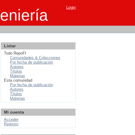
Login
eniería
Listar
Todo RepoFI
Comunidades & Colecciones
Por fecha de publicación
Autores
Títulos
Materias
Esta comunidad
Por fecha de publicación
Autores
Títulos
Materias
Mi cuenta
Acceder
Registro