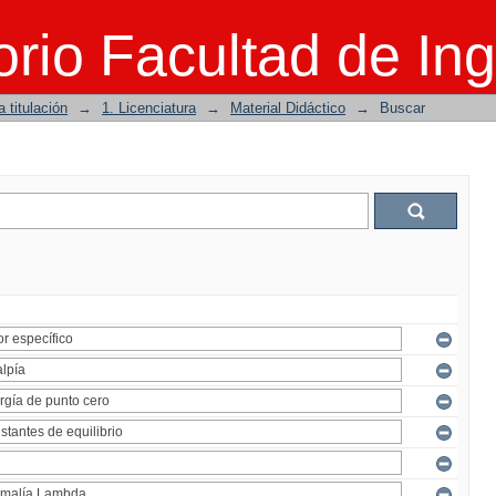
rio Facultad de Ing
 titulación
→
1. Licenciatura
→
Material Didáctico
→
Buscar