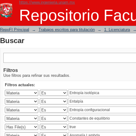
https://www.ingenieria.unam.mx
Buscar
Repositorio Facu
RepoFI Principal
→
Trabajos escritos para titulación
→
1. Licenciatura
Buscar
Filtros
Use filtros para refinar sus resultados.
Filtros actuales: