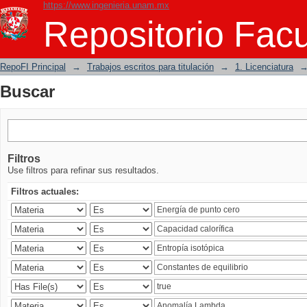
https://www.ingenieria.unam.mx
Buscar
Repositorio Facu
RepoFI Principal
→
Trabajos escritos para titulación
→
1. Licenciatura
Buscar
Filtros
Use filtros para refinar sus resultados.
Filtros actuales: