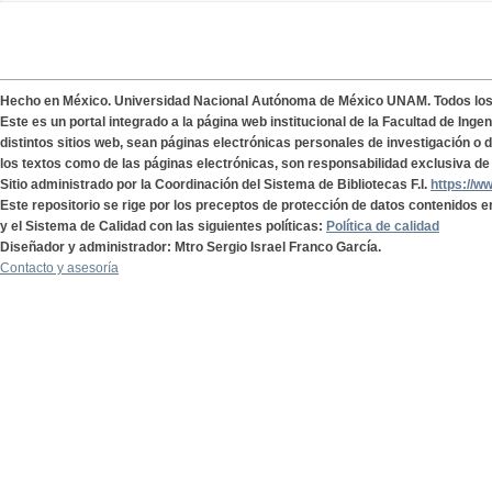
Hecho en México. Universidad Nacional Autónoma de México UNAM. Todos lo
Este es un portal integrado a la página web institucional de la Facultad de Ing
distintos sitios web, sean páginas electrónicas personales de investigación o de
los textos como de las páginas electrónicas, son responsabilidad exclusiva de 
Sitio administrado por la Coordinación del Sistema de Bibliotecas F.I.
https://w
Este repositorio se rige por los preceptos de protección de datos contenidos e
y el Sistema de Calidad con las siguientes políticas:
Política de calidad
Diseñador y administrador: Mtro Sergio Israel Franco García.
Contacto y asesoría