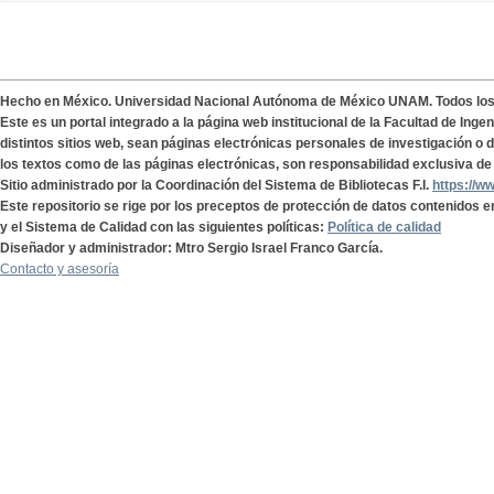
Hecho en México. Universidad Nacional Autónoma de México UNAM. Todos lo
Este es un portal integrado a la página web institucional de la Facultad de Ing
distintos sitios web, sean páginas electrónicas personales de investigación o de
los textos como de las páginas electrónicas, son responsabilidad exclusiva de 
Sitio administrado por la Coordinación del Sistema de Bibliotecas F.I.
https://w
Este repositorio se rige por los preceptos de protección de datos contenidos e
y el Sistema de Calidad con las siguientes políticas:
Política de calidad
Diseñador y administrador: Mtro Sergio Israel Franco García.
Contacto y asesoría