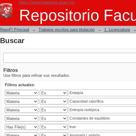
https://www.ingenieria.unam.mx
Buscar
Repositorio Facu
RepoFI Principal
→
Trabajos escritos para titulación
→
1. Licenciatura
Buscar
Filtros
Use filtros para refinar sus resultados.
Filtros actuales: