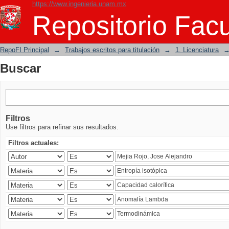
https://www.ingenieria.unam.mx
Buscar
Repositorio Facu
RepoFI Principal
→
Trabajos escritos para titulación
→
1. Licenciatura
Buscar
Filtros
Use filtros para refinar sus resultados.
Filtros actuales: