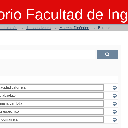
rio Facultad de Ing
 titulación
→
1. Licenciatura
→
Material Didáctico
→
Buscar