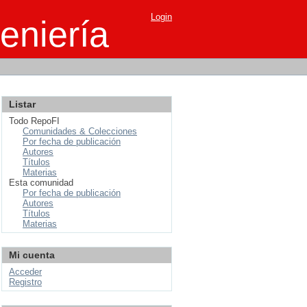
Login
eniería
Listar
Todo RepoFI
Comunidades & Colecciones
Por fecha de publicación
Autores
Títulos
Materias
Esta comunidad
Por fecha de publicación
Autores
Títulos
Materias
Mi cuenta
Acceder
Registro