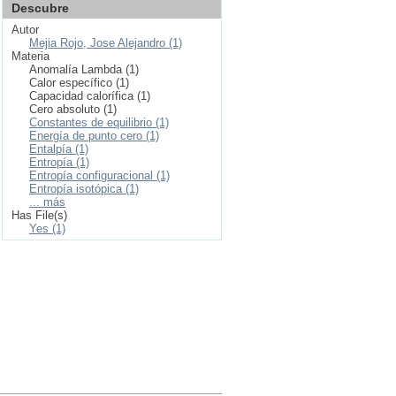
Descubre
Autor
Mejia Rojo, Jose Alejandro (1)
Materia
Anomalía Lambda (1)
Calor específico (1)
Capacidad calorífica (1)
Cero absoluto (1)
Constantes de equilibrio (1)
Energía de punto cero (1)
Entalpía (1)
Entropía (1)
Entropía configuracional (1)
Entropía isotópica (1)
... más
Has File(s)
Yes (1)