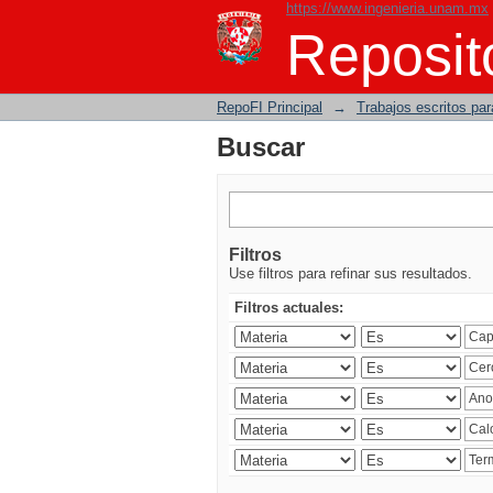
https://www.ingenieria.unam.mx
Buscar
Reposito
RepoFI Principal
→
Trabajos escritos para
Buscar
Filtros
Use filtros para refinar sus resultados.
Filtros actuales: