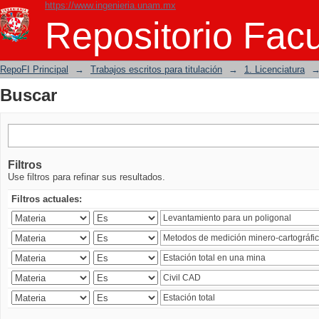
https://www.ingenieria.unam.mx
Buscar
Repositorio Facu
RepoFI Principal
→
Trabajos escritos para titulación
→
1. Licenciatura
Buscar
Filtros
Use filtros para refinar sus resultados.
Filtros actuales: