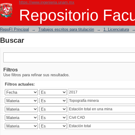
https://www.ingenieria.unam.mx
Buscar
Repositorio Facu
RepoFI Principal
→
Trabajos escritos para titulación
→
1. Licenciatura
Buscar
Filtros
Use filtros para refinar sus resultados.
Filtros actuales: