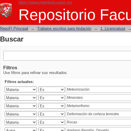
https://www.ingenieria.unam.mx
Buscar
Repositorio Facu
RepoFI Principal
→
Trabajos escritos para titulación
→
1. Licenciatura
Buscar
Filtros
Use filtros para refinar sus resultados.
Filtros actuales: