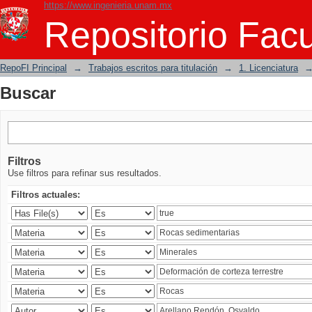
https://www.ingenieria.unam.mx
Buscar
Repositorio Facu
RepoFI Principal
→
Trabajos escritos para titulación
→
1. Licenciatura
Buscar
Filtros
Use filtros para refinar sus resultados.
Filtros actuales: