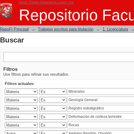
https://www.ingenieria.unam.mx
Buscar
Repositorio Facu
RepoFI Principal
→
Trabajos escritos para titulación
→
1. Licenciatura
Buscar
Filtros
Use filtros para refinar sus resultados.
Filtros actuales: