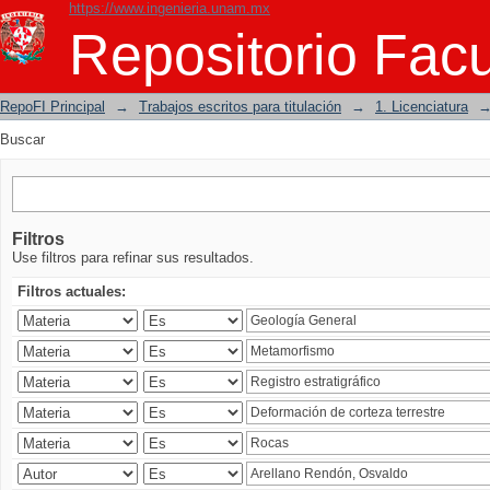
https://www.ingenieria.unam.mx
Buscar
Repositorio Facu
RepoFI Principal
→
Trabajos escritos para titulación
→
1. Licenciatura
Buscar
Filtros
Use filtros para refinar sus resultados.
Filtros actuales: