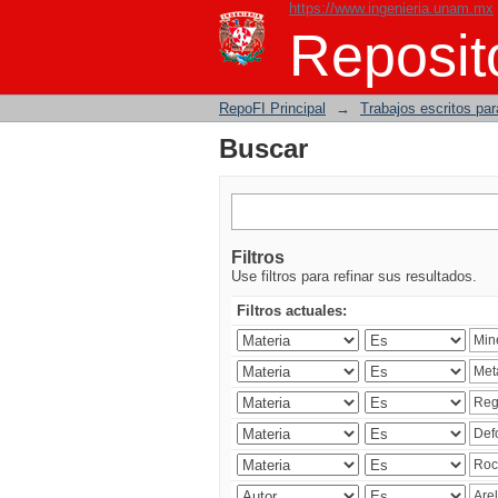
https://www.ingenieria.unam.mx
Buscar
Reposito
RepoFI Principal
→
Trabajos escritos para
Buscar
Filtros
Use filtros para refinar sus resultados.
Filtros actuales: