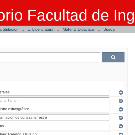
rio Facultad de Ing
 titulación
→
1. Licenciatura
→
Material Didáctico
→
Buscar