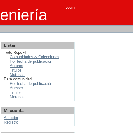
Login
eniería
Listar
Todo RepoFI
Comunidades & Colecciones
Por fecha de publicación
Autores
Títulos
Materias
Esta comunidad
Por fecha de publicación
Autores
Títulos
Materias
Mi cuenta
Acceder
Registro