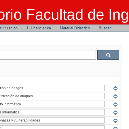
rio Facultad de Ing
 titulación
→
1. Licenciatura
→
Material Didáctico
→
Buscar