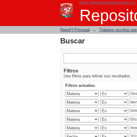
https://www.ingenieria.unam.mx
Buscar
Reposito
RepoFI Principal
→
Trabajos escritos para
Buscar
Filtros
Use filtros para refinar sus resultados.
Filtros actuales: