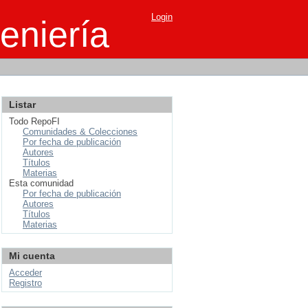
Login
eniería
Listar
Todo RepoFI
Comunidades & Colecciones
Por fecha de publicación
Autores
Títulos
Materias
Esta comunidad
Por fecha de publicación
Autores
Títulos
Materias
Mi cuenta
Acceder
Registro