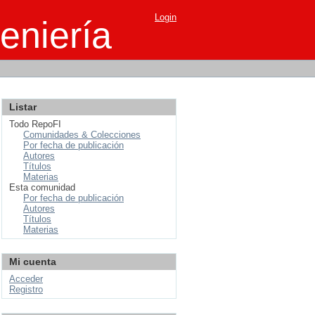
Login
eniería
Listar
Todo RepoFI
Comunidades & Colecciones
Por fecha de publicación
Autores
Títulos
Materias
Esta comunidad
Por fecha de publicación
Autores
Títulos
Materias
Mi cuenta
Acceder
Registro