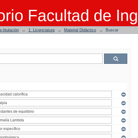
rio Facultad de Ing
 titulación
→
1. Licenciatura
→
Material Didáctico
→
Buscar