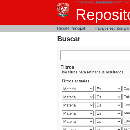
https://www.ingenieria.unam.mx
Buscar
Reposito
RepoFI Principal
→
Trabajos escritos para
Buscar
Filtros
Use filtros para refinar sus resultados.
Filtros actuales: