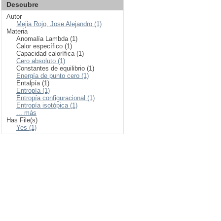
Descubre
Autor
Mejia Rojo, Jose Alejandro (1)
Materia
Anomalía Lambda (1)
Calor específico (1)
Capacidad calorífica (1)
Cero absoluto (1)
Constantes de equilibrio (1)
Energía de punto cero (1)
Entalpía (1)
Entropía (1)
Entropía configuracional (1)
Entropía isotópica (1)
... más
Has File(s)
Yes (1)