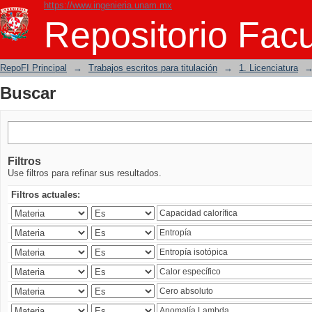
https://www.ingenieria.unam.mx
Buscar
Repositorio Facu
RepoFI Principal
→
Trabajos escritos para titulación
→
1. Licenciatura
Buscar
Filtros
Use filtros para refinar sus resultados.
Filtros actuales: