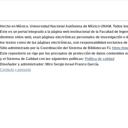
Hecho en México. Universidad Nacional Autónoma de México UNAM. Todos lo
Este es un portal integrado a la página web institucional de la Facultad de Ing
distintos sitios web, sean páginas electrónicas personales de investigación o de
los textos como de las páginas electrónicas, son responsabilidad exclusiva de 
Sitio administrado por la Coordinación del Sistema de Bibliotecas F.I.
https://w
Este repositorio se rige por los preceptos de protección de datos contenidos e
y el Sistema de Calidad con las siguientes políticas:
Política de calidad
Diseñador y administrador: Mtro Sergio Israel Franco García.
Contacto y asesoría