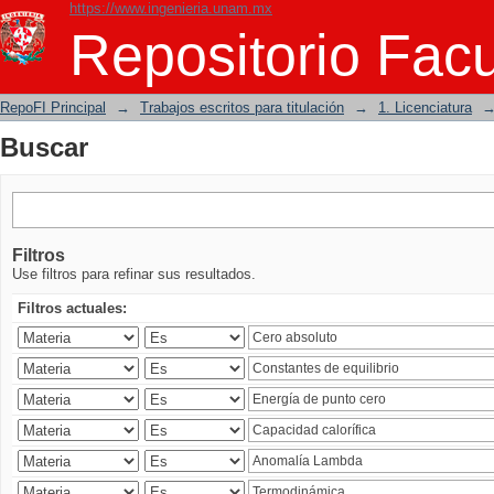
https://www.ingenieria.unam.mx
Buscar
Repositorio Facu
RepoFI Principal
→
Trabajos escritos para titulación
→
1. Licenciatura
Buscar
Filtros
Use filtros para refinar sus resultados.
Filtros actuales: