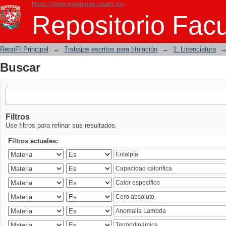
https://www.ingenieria.unam.mx
Buscar
Repositorio Facu
RepoFI Principal
→
Trabajos escritos para titulación
→
1. Licenciatura
Buscar
Filtros
Use filtros para refinar sus resultados.
Filtros actuales: