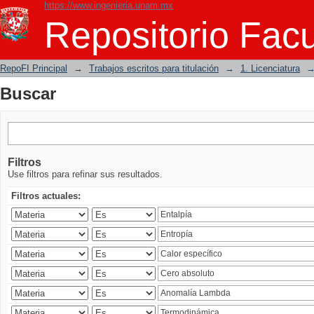
https://www.ingenieria.unam.mx
Buscar
Repositorio Facu
RepoFI Principal
→
Trabajos escritos para titulación
→
1. Licenciatura
Buscar
Filtros
Use filtros para refinar sus resultados.
Filtros actuales: