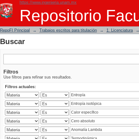
https://www.ingenieria.unam.mx
Buscar
Repositorio Facu
RepoFI Principal
→
Trabajos escritos para titulación
→
1. Licenciatura
Buscar
Filtros
Use filtros para refinar sus resultados.
Filtros actuales: