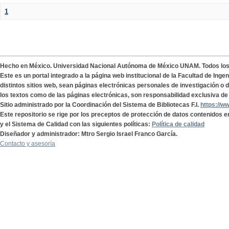
1
Hecho en México. Universidad Nacional Autónoma de México UNAM. Todos lo
Este es un portal integrado a la página web institucional de la Facultad de Ing
distintos sitios web, sean páginas electrónicas personales de investigación o de
los textos como de las páginas electrónicas, son responsabilidad exclusiva de 
Sitio administrado por la Coordinación del Sistema de Bibliotecas F.I.
https://w
Este repositorio se rige por los preceptos de protección de datos contenidos e
y el Sistema de Calidad con las siguientes políticas:
Política de calidad
Diseñador y administrador: Mtro Sergio Israel Franco García.
Contacto y asesoría