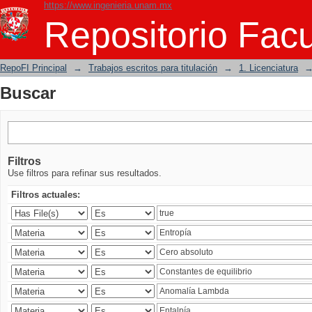
https://www.ingenieria.unam.mx
Buscar
Repositorio Facu
RepoFI Principal
→
Trabajos escritos para titulación
→
1. Licenciatura
Buscar
Filtros
Use filtros para refinar sus resultados.
Filtros actuales: